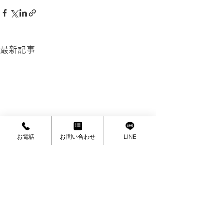
最新記事
お電話
お問い合わせ
LINE
防草シートはどんな場所
防草シート施工
空き家の庭の管理・樹木の剪定 / 庭木の伐採・抜根 /
でも施工できる？施工に
る5つの失敗例
造園 / 庭のお手入れ