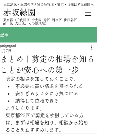
東京23区・近郊の空き家の庭管理・剪定・伐採は赤坂緑園へ
赤坂緑園
​東京都（千代田区･中央区･港区･新宿区･世田谷区･
品川区･大田区、その他地域）
記事
judgegrad
1月7日
まとめ｜剪定の相場を知る
ことが安心への第一歩
剪定の相場を知っておくことで、
不必要に高い請求を避けられる
安すぎるリスクにも気づける
納得して依頼できる
ようになります。
東京都23区で剪定を検討している方
は、
まずは相場を知り、相談から始め
る
ことをおすすめします。