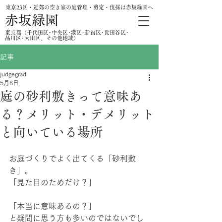
東京23区・近郊の空き家の庭管理・剪定・伐採は赤坂緑園へ
赤坂緑園
​東京都（千代田区･中央区･港区･新宿区･世田谷区･
品川区･大田区、その他地域）
記事
judgegrad
5月6日
庭の砂利敷きって意味あ
る？メリット・デメリット
と向いている場所
お庭づくりでよく出てくる「砂利敷
き」。
「見た目のためだけ？」
「本当に意味あるの？」
と疑問に思う方も多いのではないでし