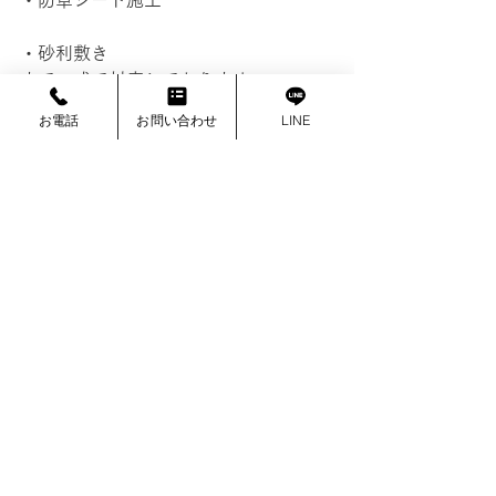
・防草シート施工
・砂利敷き
まで一式で対応しております。
東京23区（世田谷区・大田区・目黒区
お電話
お問い合わせ
LINE
など）および近郊エリア（三郷市・流
山市・松戸市など）で対応しておりま
す。
まとめ
砂利敷きは見た目だけでなく、雑草対
策やぬかるみ防止など、さまざまなメ
リットがあります。
ただし、効果を出すためには下地や施
工方法が重要です。
防草シートと組み合わせることで、よ
り快適なお庭環境を作ることができま
す。
まずはお気軽にご相談ください。