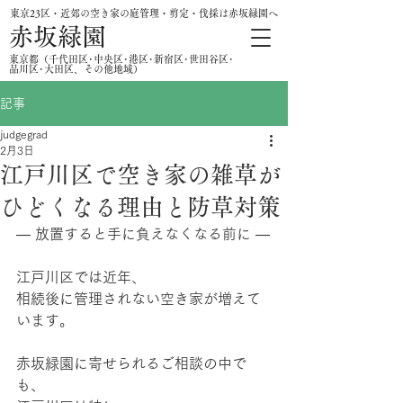
東京23区・近郊の空き家の庭管理・剪定・伐採は赤坂緑園へ
赤坂緑園
​東京都（千代田区･中央区･港区･新宿区･世田谷区･
品川区･大田区、その他地域）
記事
judgegrad
2月3日
江戸川区で空き家の雑草が
ひどくなる理由と防草対策
― 放置すると手に負えなくなる前に ―
江戸川区では近年、
相続後に管理されない空き家が増えて
います。
赤坂緑園に寄せられるご相談の中で
も、