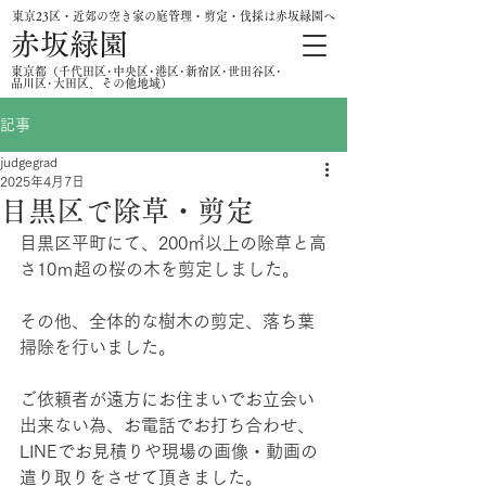
東京23区・近郊の空き家の庭管理・剪定・伐採は赤坂緑園へ
赤坂緑園
​東京都（千代田区･中央区･港区･新宿区･世田谷区･
品川区･大田区、その他地域）
記事
judgegrad
2025年4月7日
目黒区で除草・剪定
目黒区平町にて、200㎡以上の除草と高
さ10ｍ超の桜の木を剪定しました。
その他、全体的な樹木の剪定、落ち葉
掃除を行いました。
ご依頼者が遠方にお住まいでお立会い
出来ない為、お電話でお打ち合わせ、
LINEでお見積りや現場の画像・動画の
遣り取りをさせて頂きました。