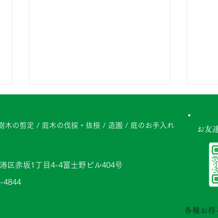
防草シートはどんな場所でも
防草
施工できる？施工に向いてい
つの
木の剪定 / 庭木の伐採・抜根 / 造園 / 庭のお手入れ
お友
る場所・向いていない場所を
のポ
「うちの庭にも防草シートは施工
「防
できますか？」 現地調査の際、
生え
解説
京都港区赤坂1丁目4-4冨士野ビル404号
お客様からよくいただくご質問で
上が
す。 防草シートは雑草対策とし
ご相
-4844
て非常に効果的ですが、すべての
す。
場所に同じ方法で施工できるわけ
れば
各種お得
ではありません。 地面の状態や
です