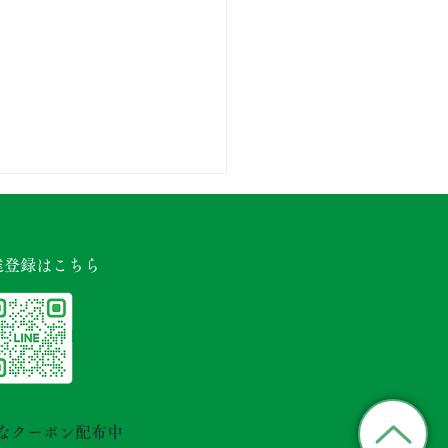
シート施工でよくある5
失敗例！後悔しないため
達登録はこちら
イントを解説
草シートを敷いたのに雑草が
てきた…」 「思っていた仕
りと違った…」 このような
談をいただくことがありま
 防草シートは正しく施工す
雑草対策として非常に効果的
なクーポン配布中
が、施工方法や材料選びを誤