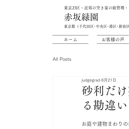
東京23区・近郊の空き家の庭管理
赤坂緑園
​東京都（千代田区･中央区･港区･新宿
ホーム
お客様の声
All Posts
judgegrad
6月21日
砂利だけ
る勘違い
お庭や建物まわりの