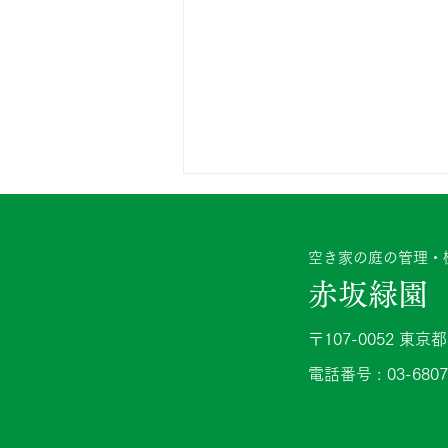
防草シート施工業者の選び方
｜後悔しないために確認した
空き家の庭の管理・樹
い5つのポイント
赤坂緑園
雑草対策のために防草シート施工
を検討しているものの、 「どの
〒107-0052 東
業者へ依頼すればいいの？」 と
悩まれる方も多いのではないでし
電話番号 : 03-6807
ょうか。 防草シートは同じ材料
を使っていても、施工方法によっ
て数年後の状態が大きく変わるこ