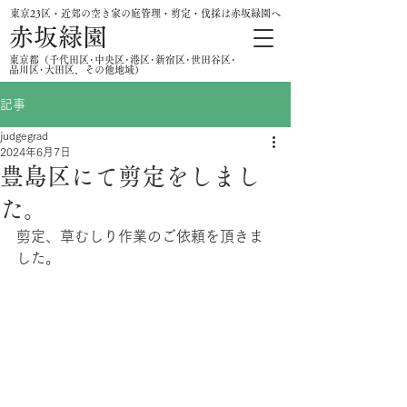
東京23区・近郊の空き家の庭管理・剪定・伐採は赤坂緑園へ
赤坂緑園
​東京都（千代田区･中央区･港区･新宿区･世田谷区･
品川区･大田区、その他地域）
記事
judgegrad
2024年6月7日
豊島区にて剪定をしまし
た。
剪定、草むしり作業のご依頼を頂きま
した。