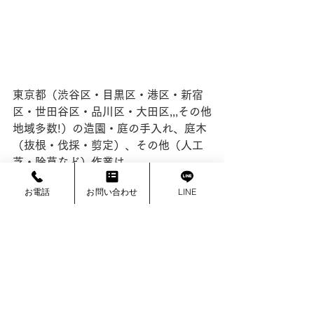
東京都（渋谷区・目黒区・港区・新宿
区・​世田谷区・品川区・​大田区,,,その他
地域多数!）の造園・庭の手入れ、庭木
（抜根・伐採・剪定）、その他（人工
芝・除草など）作業は
赤坂緑園
にお任せください!!
お電話
お問い合わせ
LINE
お客様の状況・ご都合に合わせて、最
適なサービスを提案させて頂きます。