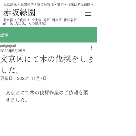
東京23区・近郊の空き家の庭管理・剪定・伐採は赤坂緑園へ
赤坂緑園
​東京都（千代田区･中央区･港区･新宿区･世田谷区･
品川区･大田区、その他地域）
記事
judgegrad
2023年5月25日
文京区にて木の伐採をしま
した。
更新日：
2023年11月7日
文京区にて木の伐採作業のご依頼を頂
きました。